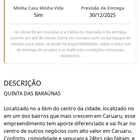
Minha Casa Minha Vida
Previsão de Entrega
Sim
30/12/2025
As obras foram iniciadas e a média do mercado é da entrega
ocorrer em até 36 meses. Entre em contato com nossa equipe de
vendas para saber se ainda há disponibilidades, saber a data real
de entrega do projeto e as melhores condições comerciais
existentes.
DESCRIÇÃO
QUINTA DAS BARAÚNAS
Localizado no a 6km do centro da cidade, localizado no
em um dos bairros que mais crescem em Caruaru, esse
empreendimento tem aporte diferenciado e vai ficar no
centro de outros negócios com alto valor em Caruaru.
Conforto, comodidade e segurança 24hrs não faltam, e