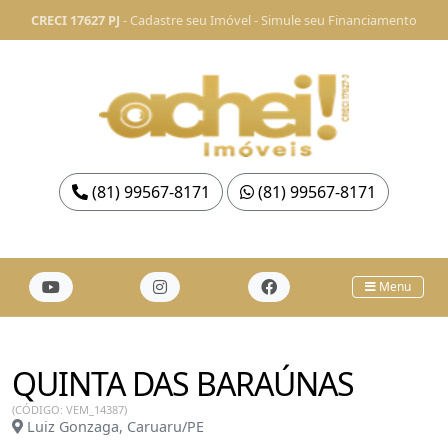
CRECI 17627 PJ
-
Cadastre seu Imóvel
-
Simule seu Financiamento
(81) 99567-8171
(81) 99567-8171
Menu
QUINTA DAS BARAÚNAS
(CÓDIGO: VEM_14387)
Luiz Gonzaga, Caruaru/PE