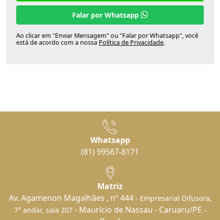
Falar por Whatsapp
Ao clicar em "Enviar Mensagem" ou "Falar por Whatsapp", você
está de acordo com a nossa
Política de Privacidade
.
Whatsapp
(81) 99567-8171
Matriz
Av. Agamenon Magalhães , nº 444 -
Empresarial Difusora,
- Maurício de Nassau - Caruaru/PE -
7° andar, sala 207