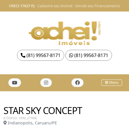
CRECI 17627 PJ
-
Cadastre seu Imóvel
-
Simule seu Financiamento
(81) 99567-8171
(81) 99567-8171
Menu
STAR SKY CONCEPT
(CÓDIGO: VEM_27784)
Indianopolis, Caruaru/PE