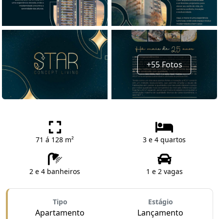
+55 Fotos
71 á 128 m²
3 e 4 quartos
2 e 4 banheiros
1 e 2 vagas
Tipo
Estágio
Apartamento
Lançamento